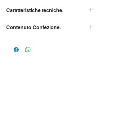
Caratteristiche tecniche:
Peso 4,5 kg
Contenuto Confezione:
Supporto
Peso 4,5 kg.
Scatola 60x41x21 6 kg